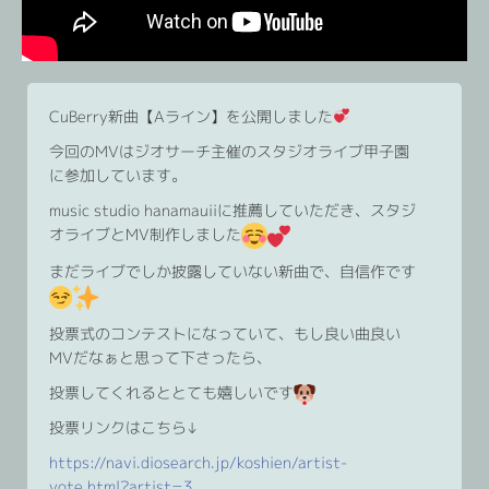
CuBerry新曲【Aライン】を公開しました
今回のMVはジオサーチ主催のスタジオライブ甲子園
に参加しています。
music studio hanamauiiに推薦していただき、スタジ
オライブとMV制作しました
まだライブでしか披露していない新曲で、自信作です
投票式のコンテストになっていて、もし良い曲良い
MVだなぁと思って下さったら、
投票してくれるととても嬉しいです
投票リンクはこちら↓
https://navi.diosearch.jp/koshien/artist-
vote.html?artist=3