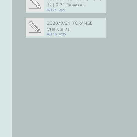
ド』9.21 Release !!
9月 25, 2022
2020/9/21『ORANGE
VUICvol.2』
9月 19, 2020