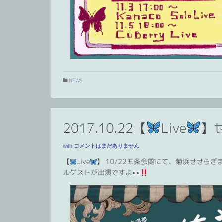
NEWS
2017.10.22【
Live
】
with
コメントはまだありません
【
Live
】 10/22五条会館にて、菊浜せせら
ルゲストが出演ですよ