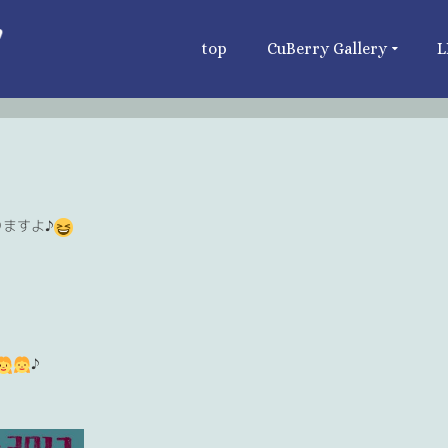
top
CuBerry Gallery
L
りますよ♪
♪