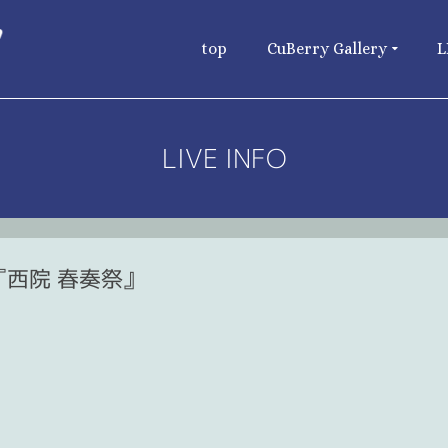
top
CuBerry Gallery
L
LIVE INFO
『西院 春奏祭』